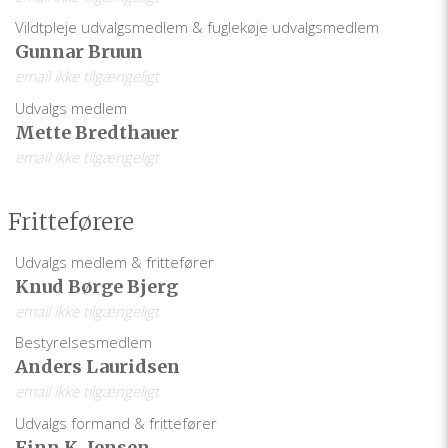
Vildtpleje udvalgsmedlem & fuglekøje udvalgsmedlem
Gunnar Bruun
email ikke tilgængeligt
Udvalgs medlem
Mette Bredthauer
email ikke tilgængeligt
Fritteførere
Udvalgs medlem & frittefører
Knud Børge Bjerg
email ikke tilgængeligt
Bestyrelsesmedlem
Anders Lauridsen
email ikke tilgængeligt
Udvalgs formand & frittefører
Finn K. Jensen