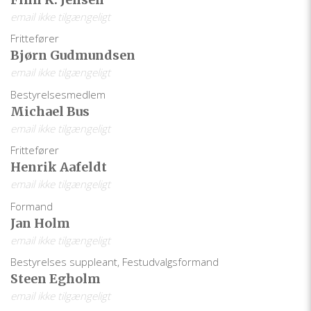
email ikke tilgængeligt
Frittefører
Bjørn Gudmundsen
email ikke tilgængeligt
Bestyrelsesmedlem
Michael Bus
email ikke tilgængeligt
Frittefører
Henrik Aafeldt
email ikke tilgængeligt
Formand
Jan Holm
email ikke tilgængeligt
Bestyrelses suppleant, Festudvalgsformand
Steen Egholm
email ikke tilgængeligt