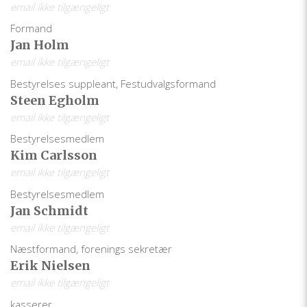
email ikke tilgængeligt
Formand
Jan Holm
email ikke tilgængeligt
Bestyrelses suppleant, Festudvalgsformand
Steen Egholm
email ikke tilgængeligt
Bestyrelsesmedlem
Kim Carlsson
email ikke tilgængeligt
Bestyrelsesmedlem
Jan Schmidt
email ikke tilgængeligt
Næstformand, forenings sekretær
Erik Nielsen
email ikke tilgængeligt
kasserer