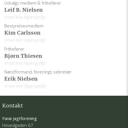
Udvalgs medlem & frittefører
Leif B. Nielsen
email ikke tilgængeligt
Bestyrelsesmedlem
Kim Carlsson
email ikke tilgængeligt
Frittefører
Bjørn Thiesen
email ikke tilgængeligt
Næstformand, forenings sekretær
Erik Nielsen
email ikke tilgængeligt
Kontakt
Fanø Jagtforening
Hovedgaden 67